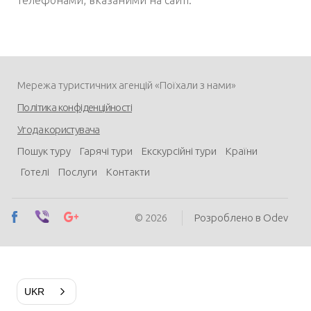
телефонами, вказаними на сайті.
Мережа туристичних агенцій «Поїхали з нами»
Політика конфіденційності
Угода користувача
Пошук туру
Гарячі тури
Екскурсійні тури
Країни
Готелі
Послуги
Контакти
© 2026
Розроблено в Odev
UKR