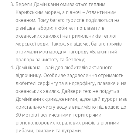
Береги Домінікани омиваються теплим
Карибським морем, а півночі – Атлантичним
океаном. Тому багато туристів поділяються на
різні два табори: любителі поплавати в
океанських хвилях і на прихильників теплої
морської води. Також, як відомо, багато пляжів
отримали міжнародну нагороду «Блакитний
прапор» за чистоту та безпеку;
Домінікана – рай для любителів активного
відпочинку. Особливе задоволення отримають
любителі серфінгу та віндсерфінгу, плаваючи на
океанських хвилях. Дайвери теж не поїдуть з
Домінікани скривдженими, адже цей курорт має
кристально чисту воду з видимістю під водою до
30 метрів і величезними територіями
різнокольорових коралових рифів з різними
рибами, схилами та вуграми.