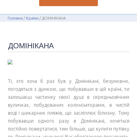
Головна
Країни
ДОМІНІКАНА
ДОМІНІКАНА
Ті, хто хоча б раз був у Домінікані, безумовно,
погодяться з думкою, що побувавши в цій країні, ти
залишаєш частинку своєї душі в середньовічних
вуличках, побудованих колонізаторами, в чистій
воді і шикарних пляжів, що засліплює білизну. Тому
побувавши одного разу в Домінікані, хочеться
постійно повертатися, тим більше, що
купити путівку
до Домінікани, ціни
якої Вас обов'язково порадують,