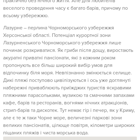
практично без нічного життя. Але для любителів
веселого проведення часу є багато барів, причому по
всьому узбережжю.
Лазурне – перлина Чорноморського узбережжя
Херсонської області. Потенціал курортної зони
Лазурненського Чорноморського узбережжя лише
починає розкриватися. Як гриби після дощу, виростають
акуратні приватні пансіонати, які з кожним роком
пропонують все більш широкий вибір умов для
відпочинку біля моря. Невпізнанно змінюється селище.
Дикі пляжі поступово цивілізуються і ось уже доглянуті
набережні приваблюють приїжджих туристів яскравими
пляжними парасольками, музикою та смачними запахами
кафе, барів та ресторанів, вогнями нічних атракціонів,
стрип-барів та дискотек. Тут немає гір і печер, як у Криму,
але є те ж таки Чорне море, величезні паркові зони
великих пансіонатів, цілюще повітря, кілометри широких
піщаних пляжів і чиста морська вода.