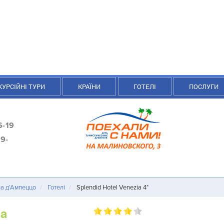
КУРСІЙНІ ТУРИ
КРАЇНИ
ГОТЕЛІ
ПОСЛУГИ
6-19
9-
а д'Ампеццо
Готелі
Splendid Hotel Venezia 4*
ia