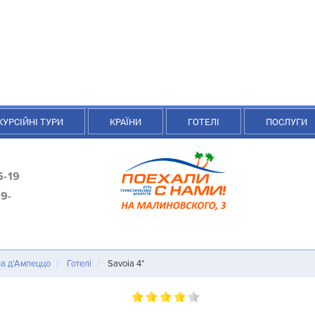
КУРСІЙНІ ТУРИ
КРАЇНИ
ГОТЕЛІ
ПОСЛУГИ
6-19
9-
а д'Ампеццо
Готелі
Savoia 4*