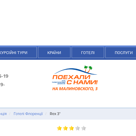
КУРСІЙНІ ТУРИ
КРАЇНИ
ГОТЕЛІ
ПОСЛУГИ
6-19
9-
нція
Готелі Флоренції
Rex 3*