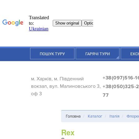
ПОШУК ТУРУ
ГАРЯЧІ ТУРИ
ЕКС
+38(097)516-1
м. Харків, м. Південний
вокзал, вул. Малиновського 3,
+38(050)325-2
оф 3
77
Головна
Каталог
Італія
Флоре
Rex