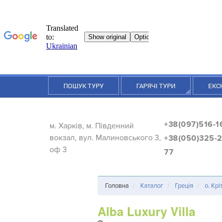
ПОШУК ТУРУ
ГАРЯЧІ ТУРИ
ЕКС
+38(097)516-1
м. Харків, м. Південний
вокзал, вул. Малиновського 3,
+38(050)325-2
оф 3
77
Головна
Каталог
Греція
о. Крі
Alba Luxury Villa