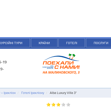
КУРСІЙНІ ТУРИ
КРАЇНИ
ГОТЕЛІ
ПОСЛУГИ
6-19
9-
т – Іракліон
Готелі Іракліону
Alba Luxury Villa 3*