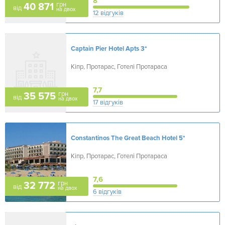
8
грн
40 871
від
на двох
12 відгуків
Captain Pier Hotel Apts
3*
Кіпр, Протарас, Готелі Протараса
7,7
грн
35 575
від
на двох
17 відгуків
Constantinos The Great Beach Hotel
5*
Кіпр, Протарас, Готелі Протараса
7,6
грн
32 772
від
на двох
6 відгуків