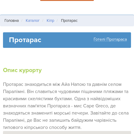
Головна
Каталог
Кіпр
Протарас
Протарас
Готелі Протараса
Опис курорту
Протарас знаходиться між Айа Напою та давнім селом
Паралімні. Він славиться чудовими піщаними пляжами та
красивими скелястими бухтами. Одна з найвідоміших
визначних пам'яток Протараса - мис Cape Greco, де
знаходяться знамениті морські печери. Завітайте до села
Паралімні, де Вас не залишить байдужим чарівність
типового кіпрського способу життя.