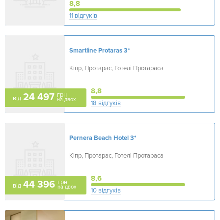
8,8
11 відгуків
Smartline Protaras
3*
Кіпр, Протарас, Готелі Протараса
8,8
грн
24 497
від
на двох
18 відгуків
Pernera Beach Hotel
3*
Кіпр, Протарас, Готелі Протараса
8,6
грн
44 396
від
на двох
10 відгуків