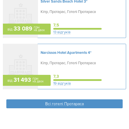
Silver Sands Beach Hotel
3*
Кіпр, Протарас, Готелі Протараса
7,5
грн
33 089
від
на двох
13 відгуків
Narcissos Hotel Apartments
4*
Кіпр, Протарас, Готелі Протараса
7,3
грн
31 493
від
на двох
19 відгуків
Всі готелі Протараса