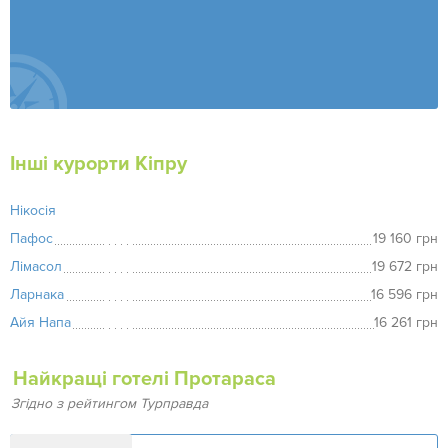
Інші курорти Кіпру
Нікосія
Пафос
19 160 грн
Лімасол
19 672 грн
Ларнака
16 596 грн
Айя Напа
16 261 грн
Найкращі готелі Протараса
Згідно з рейтингом Турправда