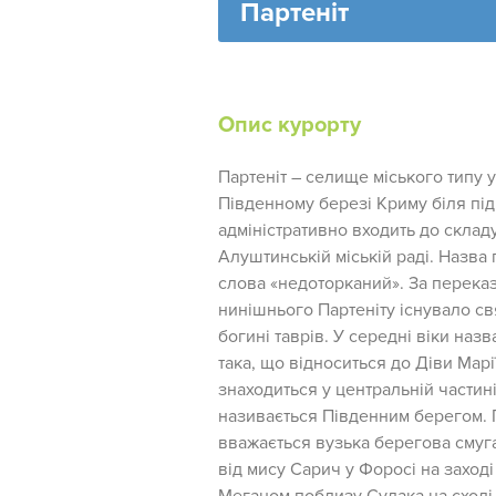
Партеніт
Опис курорту
Партеніт – селище міського типу 
Південному березі Криму біля пі
адміністративно входить до складу
Алуштинській міській раді. Назва 
слова «недоторканий». За переказ
нинішнього Партеніту існувало с
богині таврів. У середні віки наз
така, що відноситься до Діви Марі
знаходиться у центральній частині 
називається Південним берегом.
вважається вузька берегова смуг
від мису Сарич у Форосі на заході