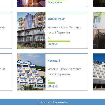
12 відгуків
Фламінго
3*
ніт,
Україна - Крим, Партеніт,
готелі Партеніта
6
1 відгук
Каскад
3*
ніт,
Україна - Крим, Партеніт,
готелі Партеніта
2
1 відгук
Всі готелі Партеніту