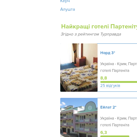
Керч
Алушта
Найкращі готелі Партеніт
Згідно з рейтингом Турправда
Норд
3*
Україна - Крим, Парте
готелі Партеніта
8,8
25 відгуків
Ейлат
2*
Україна - Крим, Парте
готелі Партеніта
6,3