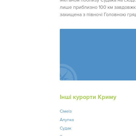
Меганом поблизу Судака на сході.
лише приблизно 100 км завдовжки
захищена з півночі Головною гря
Інші курорти Криму
Сімеїз
Алупка
Судак