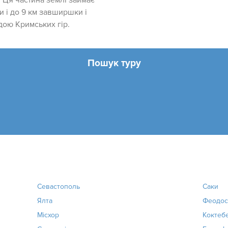
 Ця частина землі займає
 і до 9 км завширшки і
дою Кримських гір.
Пошук туру
Севастополь
Саки
Ялта
Феодос
Місхор
Коктеб