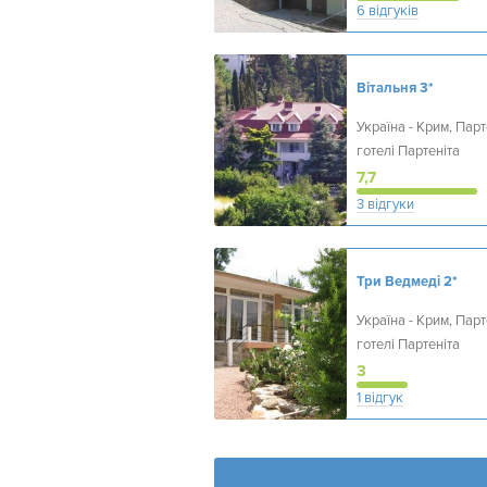
6 відгуків
Вітальня
3*
Україна - Крим, Парте
готелі Партеніта
7,7
3 відгуки
Три Ведмеді
2*
Україна - Крим, Парте
готелі Партеніта
3
1 відгук