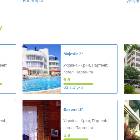
Євпаторія
Гурзуф
у
Majestic
3*
ніт,
Україна - Крим, Партеніт,
готелі Партеніта
6,6
62 відгуки
Євгенія
3*
ніт,
Україна - Крим, Партеніт,
готелі Партеніта
5,8