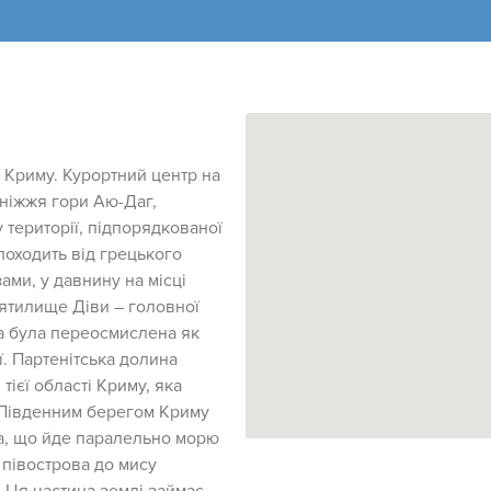
у Криму. Курортний центр на
дніжжя гори Аю-Даг,
 території, підпорядкованої
походить від грецького
ами, у давнину на місці
вятилище Діви – головної
ва була переосмислена як
ї. Партенітська долина
тієї області Криму, яка
 Південним берегом Криму
а, що йде паралельно морю
 півострова до мису