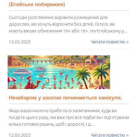
(Егейське побережжя)
Сьогодні розглянемо варіанти розміщення для
дорослих, які хочуть відпочити без дітей. Готелі, які
мають вікове обмеження 16+ або 18+. На Єгейському у...
13.03.2025
Читати повністю >
Незабаром у школах починаються канікули.
Якщо ваша малеча прибігла із запитаннями, куди ви
поїдете цього разу, ми вже про все підбагли і підготували
кілька готових рішень, щоб і дорослі, і д...
12.03.2025
Читати повністю >