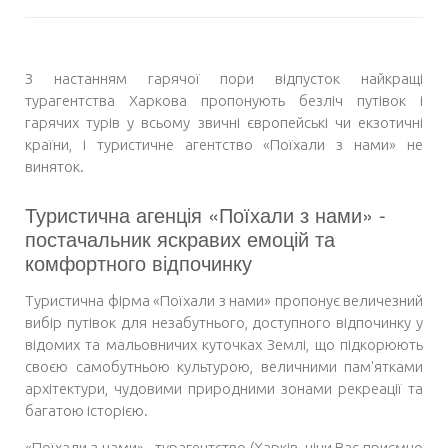
З настанням гарячої пори відпусток
найкращі
турагентства Харкова
пропонують безліч путівок і
гарячих турів у всьому звичні європейські чи екзотичні
країни, і туристичне агентство «Поїхали з нами» не
виняток.
Туристична агенція «Поїхали з нами» -
постачальник яскравих емоцій та
комфортного відпочинку
Туристична фірма «Поїхали з нами» пропонує величезний
вибір путівок для незабутнього, доступного відпочинку у
відомих та мальовничих куточках Землі, що підкорюють
своєю самобутньою культурою, величними пам'ятками
архітектури, чудовими природними зонами рекреації та
багатою історією.
«Поїхали з нами» -
турагентство (Харків, ціни
Вас приємно