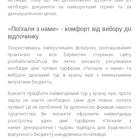
необхідні документи за найкоротший термін та за
демократичною ціною.
«Поїхали з нами» - комфорт від вибору до
відпочинку
Скориставшись найзручнішим фільтром, розташованим
практично на всіх барвистих сторінках сайту
poehalisnami.kh.ua Ви легко зможете регулювати
необхідні
ціни путівки турфірми
«Поїхали з нами» та
вибрати ідеальний тур в країну мрії з мінімальними
витратами бюджету.
Бажаєте придбати найвигідніший тур у країну мрії, проте
зараз не маєте необхідної суми для повної оплати
путівки? Це не проблема! За допомогою фахівців нашого
турагентства Ви зможете оформити найвигіднішу
розстрочку, адже
ціни турфірми «Поїхали з
нами»
демократичні і чудово підійдуть для будь-якого
відпускного бюджету мандрівника-початківця.