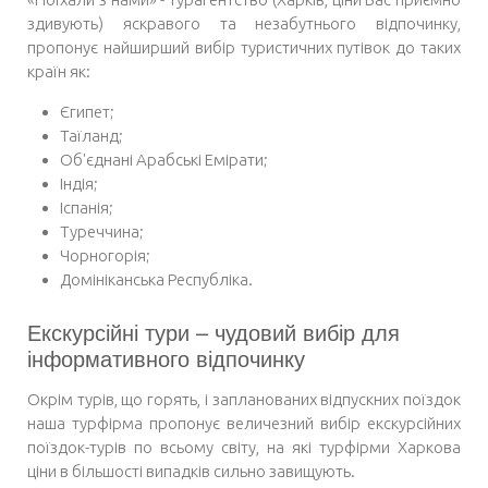
здивують) яскравого та незабутнього відпочинку,
пропонує найширший вибір туристичних путівок до таких
країн як:
Єгипет;
Таїланд;
Об'єднані Арабські Емірати;
Індія;
Іспанія;
Туреччина;
Чорногорія;
Домініканська Республіка.
Екскурсійні тури – чудовий вибір для
інформативного відпочинку
Окрім турів, що горять, і запланованих відпускних поїздок
наша турфірма пропонує величезний вибір екскурсійних
поїздок-турів по всьому світу, на які
турфірми Харкова
ціни
в більшості випадків сильно завищують.