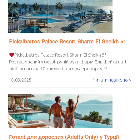
Pickalbatros Palace Resort Sharm El Sheikh 5*
Pickalbatros Palace Resort Sharm El Sheikh 5*
Розташований у безвітряній бухті Шарм-Ель-Шейха на 1
лінії, всього за 10 хвилин їзди від аеропорту. У...
18.03.2025
Читати повністю >
Готелі для дорослих (Adults Only) у Турції