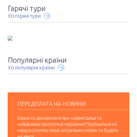
Гарячі тури
Усі горячі тури
Популярні країни
Усі популярні країни
ПЕРЕДПЛАТА НА НОВИНИ
Бажаєте дізнаватися про найвигідніші та
найцікавіші пропозиції першими? Підпишіться на
нашу розсилку лише актуальних новин та будьте
на хвилі