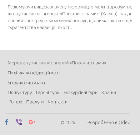
Резюмуючи вищезазначену інформацію можна зрозуміти,
що
туристична агенція «Поїхали з нами» (Харків)
надає
повний спектр усіх можливих послуг, що вимагаються від
турагентства найвищої якості.
Мережа туристичних агенцій «Поїхали з нами»
Політика конфіденційності
Угода користувача
Пошук туру
Гарячі тури
Екскурсійні тури
Країни
Готелі
Послуги
Контакти
© 2026
Розроблено в Odev