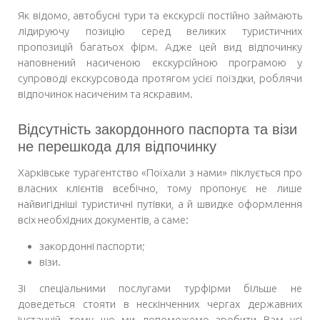
Як відомо, автобусні тури та екскурсії постійно займають
лідируючу позицію серед великих туристичних
пропозицій багатьох фірм. Адже цей вид відпочинку
наповнений насиченою екскурсійною програмою у
супроводі екскурсовода протягом усієї поїздки, роблячи
відпочинок насиченим та яскравим.
Відсутність закордонного паспорта та візи
не перешкода для відпочинку
Харківське
турагентство «Поїхали з нами»
піклується про
власних клієнтів всебічно, тому пропонує не лише
найвигідніші туристичні путівки, а й швидке оформлення
всіх необхідних документів, а саме:
закордонні паспорти;
візи.
Зі спеціальними послугами турфірми більше не
доведеться стояти в нескінченних чергах державних
інстанцій, тому що ми допоможемо зробити Вам усі