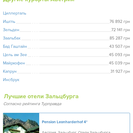
Циллерталь
Ишгль
76 892 грн
Зельден
72 141 грн
Заальбах
85 287 грн
Бад Гаштайн
43 507 грн
Цель ам Зее
45 093 грн
Майрхофен
45 039 грн
Капрун
31 927 грн
Инсбрук
Лучшие отели Зальцбурга
Согласно рейтинга Турправда
Pension Leonharderhof
4*
Австрия, Зальцбург, Отели Зальцбурга