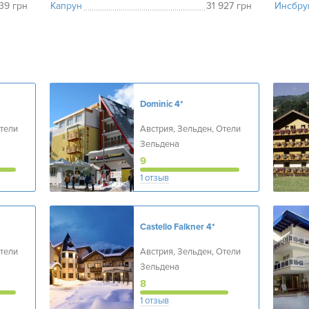
39 грн
Капрун
31 927 грн
Инсбру
Dominic
4*
Отели
Австрия, Зельден, Отели
Зельдена
9
1 отзыв
Castello Falkner
4*
Отели
Австрия, Зельден, Отели
Зельдена
8
1 отзыв