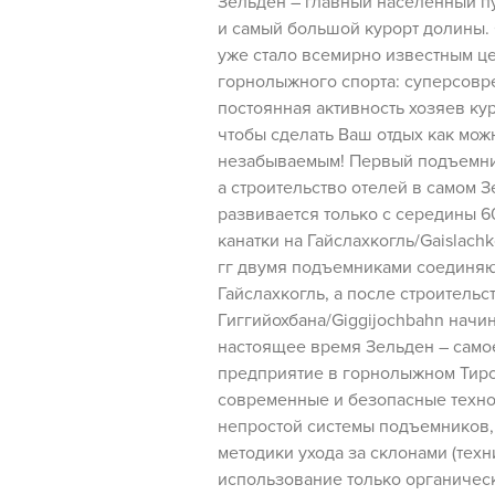
Зельден – главный населенный п
и самый большой курорт долины. 
уже стало всемирно известным ц
горнолыжного спорта: суперсов
постоянная активность хозяев кур
чтобы сделать Ваш отдых как мо
незабываемым! Первый подъемник 
а строительство отелей в самом 
развивается только с середины 60
канатки на Гайслахкогль/Gaislachk
гг двумя подъемниками соединяю
Гайслахкогль, а после строительст
Гиггийохбана/Giggijochbahn начин
настоящее время Зельден – само
предприятие в горнолыжном Тиро
современные и безопасные техн
непростой системы подъемников
методики ухода за склонами (техн
использование только органичес