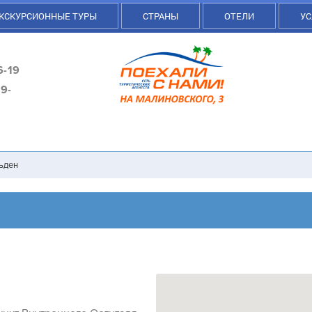
КСКУРСИОННЫЕ ТУРЫ
СТРАНЫ
ОТЕЛИ
УС
6-19
9-
ьден