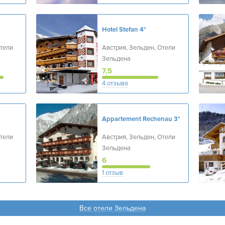
Hotel Stefan
4*
Отели
Австрия, Зельден, Отели
Зельдена
7,5
4 отзыва
Appartement Rechenau
3*
Отели
Австрия, Зельден, Отели
Зельдена
6
1 отзыв
Все отели Зельдена