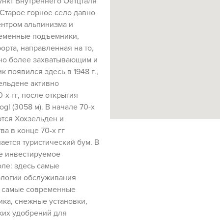
ункт Внутреннего Оетцталя
Старое горное село давно
ентром альпинизма и
ременные подъемники,
орта, направленная на то,
жно более захватывающим и
появился здесь в 1948 г.,
Зельдене активно
-х гг, после открытия
ogl (3058 м). В начале 70-х
тся Хохзельден и
ва в конце 70-х гг
ается туристический бум. В
е инвестируемое
ле: здесь самые
ологии обслуживания
, самые современные
ика, снежные установки,
ких удобрений для