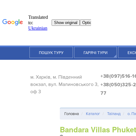
ПОШУК ТУРУ
ГАРЯЧІ ТУРИ
ЕКС
+38(097)516-1
м. Харків, м. Південний
вокзал, вул. Малиновського 3,
+38(050)325-2
оф 3
77
Головна
Каталог
Таїланд
о. П
Bandara Villas Phuke