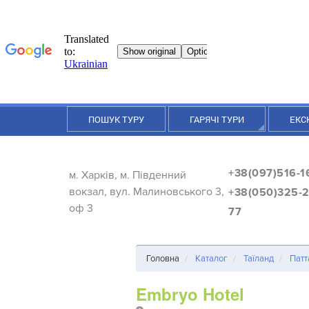
ПОШУК ТУРУ
ГАРЯЧІ ТУРИ
ЕКС
+38(097)516-1
м. Харків, м. Південний
вокзал, вул. Малиновського 3,
+38(050)325-2
оф 3
77
Головна
Каталог
Таїланд
Патт
Embryo Hotel