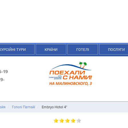
КУРСІЙНІ ТУРИ
КРАЇНИ
ГОТЕЛІ
ПОСЛУГИ
6-19
9-
айя
Готелі Паттайї
Embryo Hotel 4*