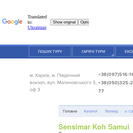
ПОШУК ТУРУ
ГАРЯЧІ ТУРИ
ЕКС
+38(097)516-1
м. Харків, м. Південний
вокзал, вул. Малиновського 3,
+38(050)325-2
оф 3
77
Головна
Каталог
Таїланд
о. С
Sensimar Koh Samui