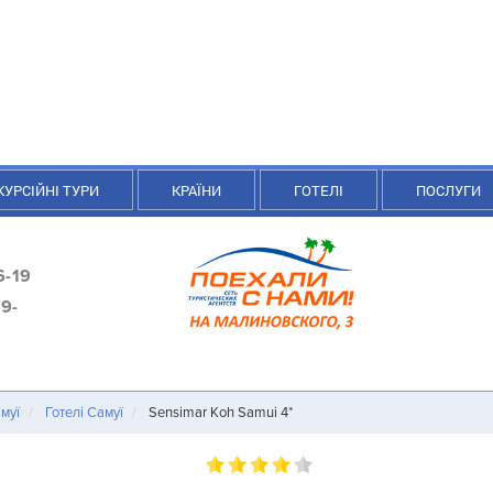
КУРСІЙНІ ТУРИ
КРАЇНИ
ГОТЕЛІ
ПОСЛУГИ
6-19
9-
амуї
Готелі Самуї
Sensimar Koh Samui 4*