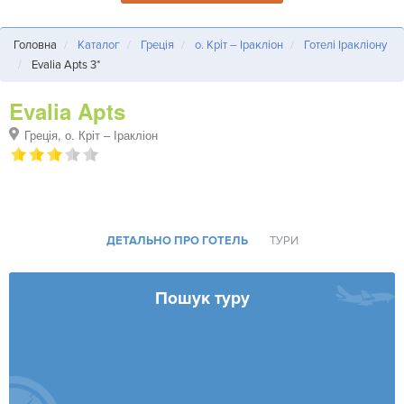
Головна
Каталог
Греція
о. Кріт – Іракліон
Готелі Іракліону
Evalia Apts 3*
Evalia Apts
Греція, о. Кріт – Іракліон
ДЕТАЛЬНО ПРО ГОТЕЛЬ
ТУРИ
Пошук туру