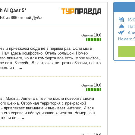
16.
Пит
Ави
Номер: 