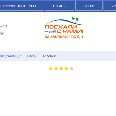
КСКУРСИОННЫЕ ТУРЫ
СТРАНЫ
ОТЕЛИ
УС
6-19
9-
ина д'Ампеццо
Отели
Ancora 4*