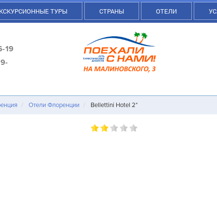
КСКУРСИОННЫЕ ТУРЫ
СТРАНЫ
ОТЕЛИ
УС
6-19
9-
енция
Отели Флоренции
Bellettini Hotel 2*