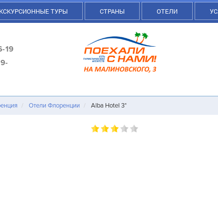
КСКУРСИОННЫЕ ТУРЫ
СТРАНЫ
ОТЕЛИ
УС
6-19
9-
енция
Отели Флоренции
Alba Hotel 3*